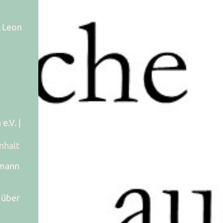
& Leon
e.V. |
nhalt
smann
k über