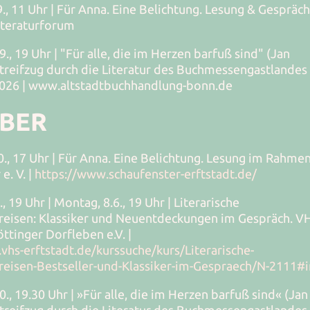
., 11 Uhr | Für Anna. Eine Belichtung. Lesung & Gespräch
iteraturforum
9., 19 Uhr | "Für alle, die im Herzen barfuß sind" (Jan
 Streifzug durch die Literatur des Buchmessengastlandes
2026 | www.altstadtbuchhandlung-bonn.de
BER
0., 17 Uhr | Für Anna. Eine Belichtung. Lesung im Rahme
e. V. |
https://www.schaufenster-erftstadt.de/
, 19 Uhr | Montag, 8.6., 19 Uhr | Literarische
eisen: Klassiker und Neuentdeckungen im Gespräch. V
öttinger Dorfleben e.V. |
vhs-erftstadt.de/kurssuche/kurs/Literarische-
eisen-Bestseller-und-Klassiker-im-Gespraech/N-2111#i
0., 19.30 Uhr | »Für alle, die im Herzen barfuß sind« (Jan