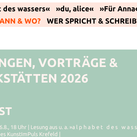
 des wassers«
»du, alice«
»Für Anna
ANN & WO?
WER SPRICHT & SCHREIB
NGEN, VORTRÄGE &
STÄTTEN 2026
ST
8., 18 Uhr | Lesung aus u. a. »a l p h a b e t d e s w a s s
es KunstImPuls Krefeld |