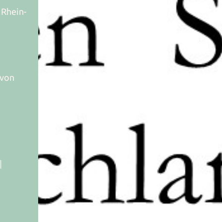
 Rhein-
 von
|