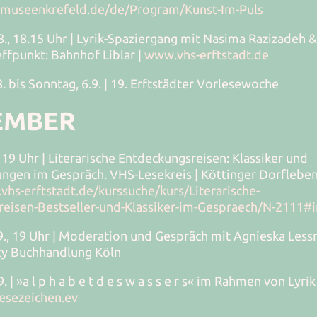
stmuseenkrefeld.de/de/Program/Kunst-Im-Puls
8., 18.15 Uhr | Lyrik-Spaziergang mit Nasima Razizadeh 
effpunkt: Bahnhof Liblar |
www.vhs-erftstadt.de
. bis Sonntag, 6.9. | 19. Erftstädter Vorlesewoche
EMBER
 19 Uhr | Literarische Entdeckungsreisen: Klassiker und
gen im Gespräch. VHS-Lesekreis | Köttinger Dorfleben 
vhs-erftstadt.de/kurssuche/kurs/Literarische-
eisen-Bestseller-und-Klassiker-im-Gespraech/N-2111#i
9., 19 Uhr | Moderation und Gespräch mit Agnieska Les
tty Buchhandlung Köln
. | »a l p h a b e t d e s w a s s e r s« im Rahmen von Lyri
esezeichen.ev