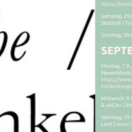
https://kun
Samstag, 29.
Skottnik | Tr
Sonntag, 30.8
SEPT
Montag, 7.9.,
Neuentdeckun
https://www.
Entdeckungsr
Mittwoch, 9.
& »AGA« | li
Samstag, 19.9
Land |
www.l