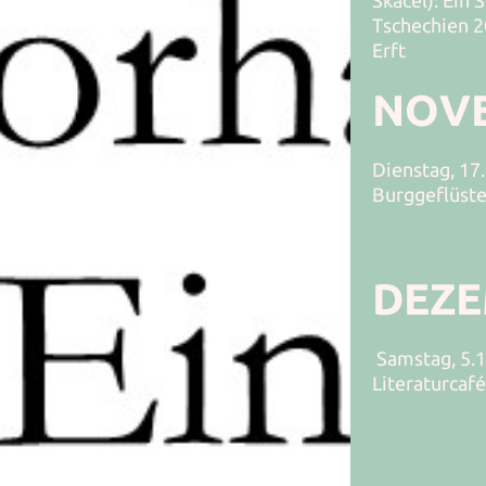
Skácel): Ein
Tschechien 2
Erft
NOV
Dienstag, 17.1
Burggeflüster
DEZ
Samstag, 5.12.
Literaturcaf