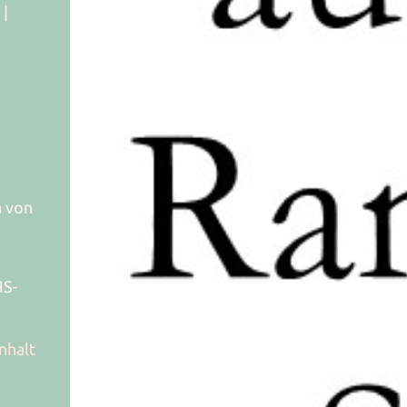
 |
n von
HS-
nhalt