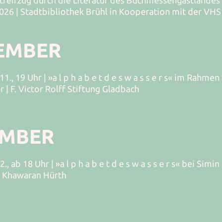
 Streifzug durch die Literatur des Buchmessengastlandes
026 | Stadtbibliothek Brühl in Kooperation mit der VHS
EMBER
1., 19 Uhr | »a l p h a b e t d e s w a s s e r s« im Rahmen
 | F. Victor Rolff Stiftung Gladbach
EMBER
, ab 18 Uhr | »a l p h a b e t d e s w a s s e r s« bei Simin 
é Khawaran Hürth