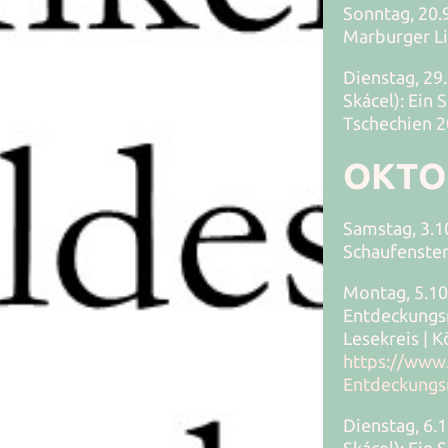
Sonntag, 20.9
Marburger L
Dienstag, 29.
Skácel): Ein
Tschechien 
OKTO
Samstag, 3.1
Schaufenster 
Montag, 5.10.
Entdeckungsr
Lesekreis | K
https://www.
Entdeckungsr
Dienstag, 6.1