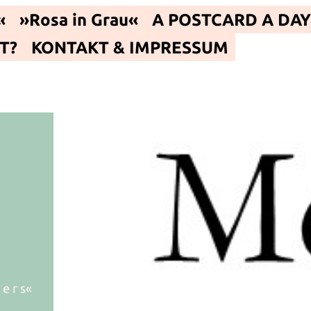
«
»Rosa in Grau«
A POSTCARD A DAY
T?
KONTAKT & IMPRESSUM
 e r s«